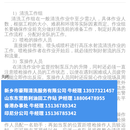
1）
清洗工作组
清洗工作组在一般清洗作业中至少需
2
人，具体作业人
数，根据工程的大小、难易和环境等实际因素而定。作业组
长要确保作业前充分做好清洗前的准备工作，制定好具体的
工作流程，分配好全队的工作。
2
）喷枪的操作人员
直接操作喷枪、喷头或喷杆进行高压水射流清洗作业的
工作。喷枪操作者在作业开始后，就必须控制好射流的压力
和流量。
3）
泵操作人员
在清洗作业中监督控制泵压力的升降，同时还必须一直
注意喷枪操作人员的工作状态，以便在遇到困难或人员疲劳
关闭
时能立即作出反应。泵操作人员同时还应留心作业现场及周
边情况，防止非工作人员进入作业现场。如果出现任何意外
情况，泵操作人员必须立即降低泵的压力或停机，直到隐患
排除后再重新作业。泵操作人员在降低泵的压力时应发出警
告信号，防止喷枪操作人员因反冲力的忽然消失而失去平
衡。
4）
其他操作人员
根据项目的具体情况，清洗工作级可能还需要其他操作
人员。如当柔性喷杆或喷枪不断向前推进时，应再给喷枪操
作人员配一名助手；再如当泵的位置距喷枪操作人员较远