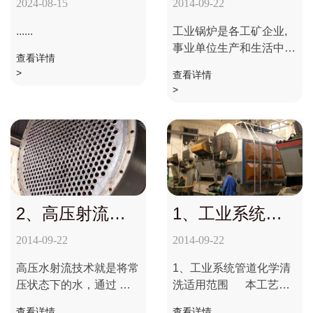
防腐及树脂反洗
学清洗技术
2024-08-15
2014-09-22
再生技术
......
工业锅炉是各工矿企业,
事业单位生产和生活中不
查看详情
可缺少的热力设备.它分
>
查看详情
布广、用量多,在国民经
>
济中占有重要的地位。在
锅炉运行中，受热面上垢
沉积是不可避免的。特别
是水处......
2、高压射流物
1、工业系统管
理清洗技术
道化学清洗技术
2014-09-22
2014-09-22
高压水射流技术就是将常
1、工业系统管道化学清
压状态下的水，通过 高
洗适用范围 本工艺标
压水发生装置（高压柱塞
准适用于石油化工装置、
查看详情
查看详情