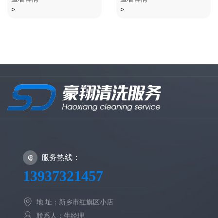
泵或是增压器）形成高
空气装置等碳素钢类管道
>
>
压（根据不同用途使用压
的化学清洗，也适用同类
力范围很大，一般在
装置中设备及......
30400Mpa），经过控制
系统......
服务热线：
13937321457
地 址：新乡市红旗区小店
联系人：牛经理