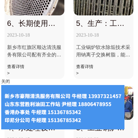
6、长期使用免
5、生产：工业
费清洗锅炉。
锅炉软水除垢、
2023-10-18
2023-10-18
防垢剂。
新乡市红旗区顺达清洗服
工业锅炉软水除垢技术采
务有限公司配有齐全的硬
用钠离子交换树脂，能有
件设施，包括各种低、
效的将原水中的钙镁离子
查看详情
查看详情
中、高压射流清洗机，超
置换出去，将水中的硬度
>
>
高压、高压水泵，可适应
降低，满足行业用水的需
关闭
各种化工设备，各种水
求。工业锅炉软水除垢技
垢、油垢、灰垢、铁锈的
术中是利用离子交换树脂
物理清洗；......
将水中......
4、水处理设备
3、工业锅炉化